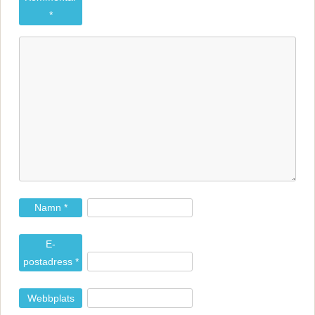
*
Namn
*
E-
postadress
*
Webbplats