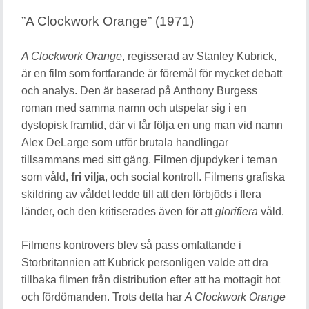
”A Clockwork Orange” (1971)
A Clockwork Orange
, regisserad av Stanley Kubrick,
är en film som fortfarande är föremål för mycket debatt
och analys. Den är baserad på Anthony Burgess
roman med samma namn och utspelar sig i en
dystopisk framtid, där vi får följa en ung man vid namn
Alex DeLarge som utför brutala handlingar
tillsammans med sitt gäng. Filmen djupdyker i teman
som våld,
fri vilja
, och social kontroll. Filmens grafiska
skildring av våldet ledde till att den förbjöds i flera
länder, och den kritiserades även för att
glorifiera
våld.
Filmens kontrovers blev så pass omfattande i
Storbritannien att Kubrick personligen valde att dra
tillbaka filmen från distribution efter att ha mottagit hot
och fördömanden. Trots detta har
A Clockwork Orange