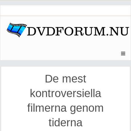
Skip
to
content
De mest
kontroversiella
filmerna genom
tiderna