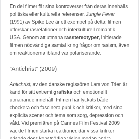
En del filmer får sina kontroverser från deras innehålls
politiska eller kulturella referenser.
Jungle Fever
(1991) av Spike Lee är ett exempel på detta; filmen
utforskar rasrelationer och interkulturell romantik i
USA. Genom att utmana
rasstereotyper
, initierade
filmen nödvändiga samtal kring frågor om rasism, även
om reaktionerna ibland var polariserande.
”Antichrist” (2009)
Antichrist
, av den danske regissören Lars von Trier, är
känd för sitt extremt
grafiska
och emotionellt
utmanande innehåll. Filmen har lyckats både
chockera och fascinera publik och kritiker, med sina
explicita scener och tema som sorg, depression och
våld. Vid premiären på Cannes Film Festival 2009
väckte filmen starka reaktioner, där vissa kritiker
prisade dess konstnärliga vision medan andra