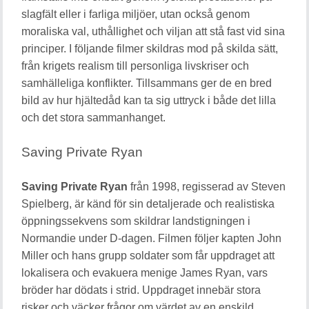
slagfält eller i farliga miljöer, utan också genom
moraliska val, uthållighet och viljan att stå fast vid sina
principer. I följande filmer skildras mod på skilda sätt,
från krigets realism till personliga livskriser och
samhälleliga konflikter. Tillsammans ger de en bred
bild av hur hjältedåd kan ta sig uttryck i både det lilla
och det stora sammanhanget.
Saving Private Ryan
Saving Private Ryan
från 1998, regisserad av Steven
Spielberg, är känd för sin detaljerade och realistiska
öppningssekvens som skildrar landstigningen i
Normandie under D-dagen. Filmen följer kapten John
Miller och hans grupp soldater som får uppdraget att
lokalisera och evakuera menige James Ryan, vars
bröder har dödats i strid. Uppdraget innebär stora
risker och väcker frågor om värdet av en enskild