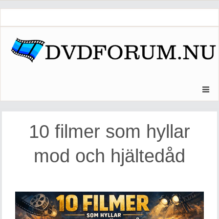
Skip
to
content
10 filmer som hyllar
mod och hjältedåd