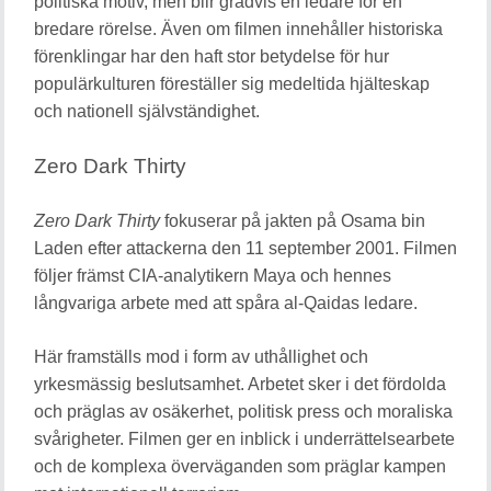
politiska motiv, men blir gradvis en ledare för en
bredare rörelse. Även om filmen innehåller historiska
förenklingar har den haft stor betydelse för hur
populärkulturen föreställer sig medeltida hjälteskap
och nationell självständighet.
Zero Dark Thirty
Zero Dark Thirty
fokuserar på jakten på Osama bin
Laden efter attackerna den 11 september 2001. Filmen
följer främst CIA-analytikern Maya och hennes
långvariga arbete med att spåra al-Qaidas ledare.
Här framställs mod i form av uthållighet och
yrkesmässig beslutsamhet. Arbetet sker i det fördolda
och präglas av osäkerhet, politisk press och moraliska
svårigheter. Filmen ger en inblick i underrättelsearbete
och de komplexa överväganden som präglar kampen