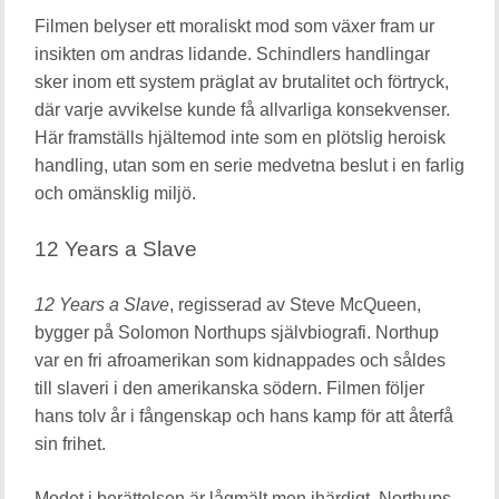
Filmen belyser ett moraliskt mod som växer fram ur
insikten om andras lidande. Schindlers handlingar
sker inom ett system präglat av brutalitet och förtryck,
där varje avvikelse kunde få allvarliga konsekvenser.
Här framställs hjältemod inte som en plötslig heroisk
handling, utan som en serie medvetna beslut i en farlig
och omänsklig miljö.
12 Years a Slave
12 Years a Slave
, regisserad av Steve McQueen,
bygger på Solomon Northups självbiografi. Northup
var en fri afroamerikan som kidnappades och såldes
till slaveri i den amerikanska södern. Filmen följer
hans tolv år i fångenskap och hans kamp för att återfå
sin frihet.
Modet i berättelsen är lågmält men ihärdigt. Northups