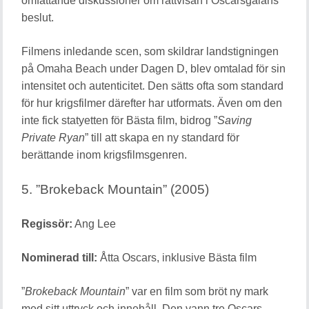
omfattande diskussioner om rättvisan i Oscarsgalans
beslut.
Filmens inledande scen, som skildrar landstigningen
på Omaha Beach under Dagen D, blev omtalad för sin
intensitet och autenticitet. Den sätts ofta som standard
för hur krigsfilmer därefter har utformats. Även om den
inte fick statyetten för Bästa film, bidrog ”
Saving
Private Ryan
” till att skapa en ny standard för
berättande inom krigsfilmsgenren.
5. ”Brokeback Mountain” (2005)
Regissör:
Ang Lee
Nominerad till:
Åtta Oscars, inklusive Bästa film
”
Brokeback Mountain
” var en film som bröt ny mark
med sitt uttryck och innehåll. Den vann tre Oscars,