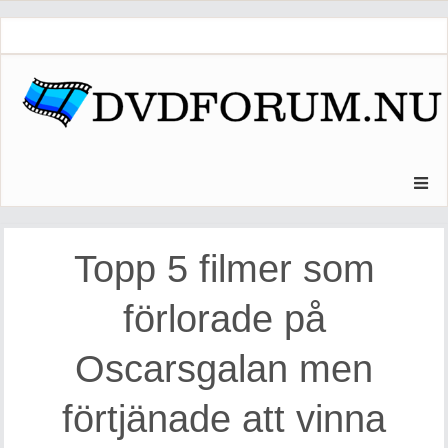
Skip
to
content
Topp 5 filmer som
förlorade på
Oscarsgalan men
förtjänade att vinna