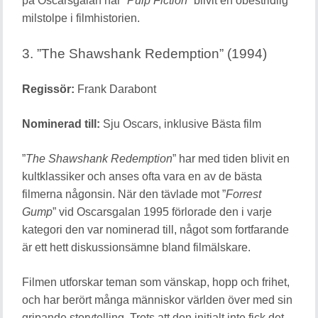
på Oscarsgalan har ”
Pulp Fiction
” blivit en obestridlig
milstolpe i filmhistorien.
3. ”The Shawshank Redemption” (1994)
Regissör:
Frank Darabont
Nominerad till:
Sju Oscars, inklusive Bästa film
”
The Shawshank Redemption
” har med tiden blivit en
kultklassiker och anses ofta vara en av de bästa
filmerna någonsin. När den tävlade mot ”
Forrest
Gump
” vid Oscarsgalan 1995 förlorade den i varje
kategori den var nominerad till, något som fortfarande
är ett hett diskussionsämne bland filmälskare.
Filmen utforskar teman som vänskap, hopp och frihet,
och har berört många människor världen över med sin
gripande storytelling. Trots att den initialt inte fick det