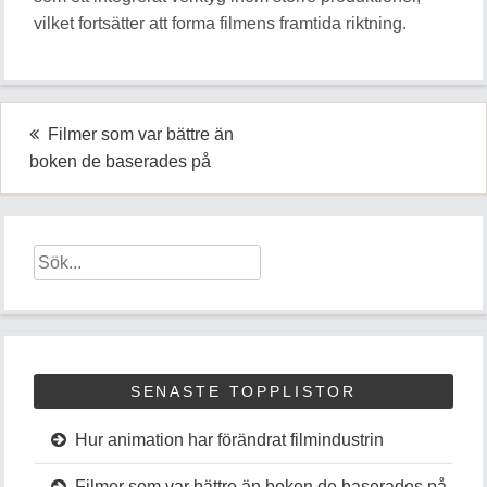
vilket fortsätter att forma filmens framtida riktning.
Inläggsnavigering
Filmer som var bättre än
boken de baserades på
SENASTE TOPPLISTOR
Hur animation har förändrat filmindustrin
Filmer som var bättre än boken de baserades på