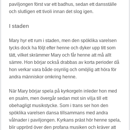
paviljongen först var ett badhus, sedan ett dansställe
och slutligen ett tivoli innan det slog igen.
I staden
Mary hyr ett rum i staden, men den spöklika varelsen
tycks dock ha följt efter henne och dyker upp titt som
tätt, vilket skrämmer Mary och får henne att må allt
sämre. Hon börjar också drabbas av korta perioder då
hon verkar vara både osynlig och omöjlig att höra för
andra människor omkring henne.
När Mary börjar spela på kyrkorgeln inleder hon med
en psalm, men övergår sedan mot sin vilja till ett
obehagligt musikstycke. Som i trans ser hon den
spöklika varelsen dansa tillsammans med andra
vålnader i paviljongen. Kyrkans präst hör henne spela,
blir upprörd över den profana musiken och kräver att