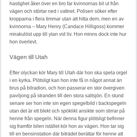
hastighet åker över en bro far kvinnornas bil ut från
vägen och störtar ned i vattnet. Polisen söker efter
kropparna i flera timmar utan att hitta dem, men en av
kvinnorna – Mary Henry (Candace Hilligoss) kommer
mirakulöst upp till ytan vid liv. Hon minns dock inte hur
hon överlevt.
Vägen till Utah
Efter olyckan kör Mary till Utah där hon ska spela orgel
i en kyrka. Plötsligt kan hon inte få in något annat än
brus på bilradion, och hon passerar en stor övergiven
paviljong på stranden till den stora saltsjön. En stund
senare ser hon inte sin egen spegelbild i backspegeln
utan det är ett blekt och spöklikt ansikte som stirrar på
henne från spegeln. När denna figur plötsligt befinner
sig framför bilen istället kör hon av vägen. Hon tar sig
till en bensinstation där biträdet berättar för henne att