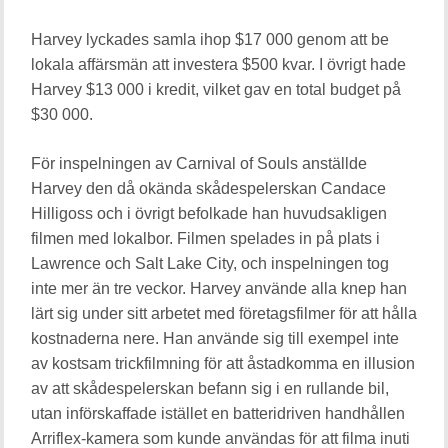
Harvey lyckades samla ihop $17 000 genom att be
lokala affärsmän att investera $500 kvar. I övrigt hade
Harvey $13 000 i kredit, vilket gav en total budget på
$30 000.
För inspelningen av Carnival of Souls anställde
Harvey den då okända skådespelerskan Candace
Hilligoss och i övrigt befolkade han huvudsakligen
filmen med lokalbor. Filmen spelades in på plats i
Lawrence och Salt Lake City, och inspelningen tog
inte mer än tre veckor. Harvey använde alla knep han
lärt sig under sitt arbetet med företagsfilmer för att hålla
kostnaderna nere. Han använde sig till exempel inte
av kostsam trickfilmning för att åstadkomma en illusion
av att skådespelerskan befann sig i en rullande bil,
utan införskaffade istället en batteridriven handhållen
Arriflex-kamera som kunde användas för att filma inuti